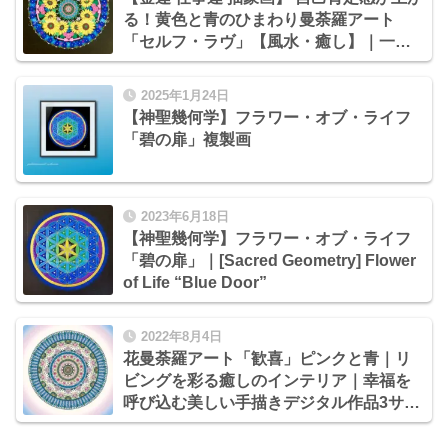
る！黄色と青のひまわり曼荼羅アート
「セルフ・ラヴ」【風水・癒し】｜一点
もの手描き原画40cm｜愛されて成功へ
2025年1月24日
【神聖幾何学】フラワー・オブ・ライフ
「碧の扉」複製画
2023年6月18日
【神聖幾何学】フラワー・オブ・ライフ
「碧の扉」｜[Sacred Geometry] Flower
of Life “Blue Door”
2022年8月4日
花曼荼羅アート「歓喜」ピンクと青｜リ
ビングを彩る癒しのインテリア｜幸福を
呼び込む美しい手描きデジタル作品3サイ
ズ