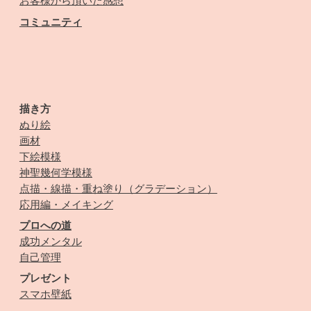
お客様から頂いた感想
コミュニティ
描き方
ぬり絵
画材
下絵模様
神聖幾何学模様
点描・線描・重ね塗り（グラデーション）
応用編・メイキング
プロへの道
成功メンタル
自己管理
プレゼント
スマホ壁紙