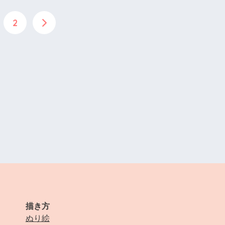
2
描き方
ぬり絵