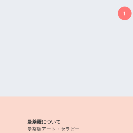
1
曼荼羅について
曼荼羅アート・セラピー