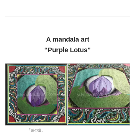
A mandala art
“Purple Lotus”
「紫の蓮」