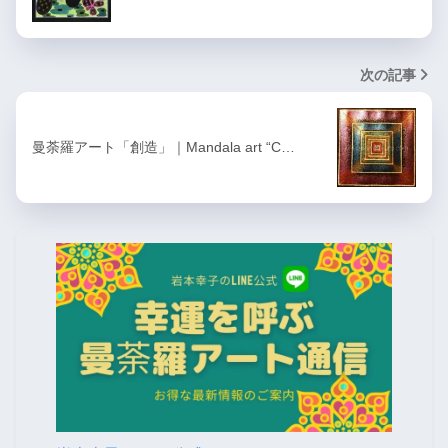
次の記事
曼荼羅アート「創造」｜Mandala art “C…