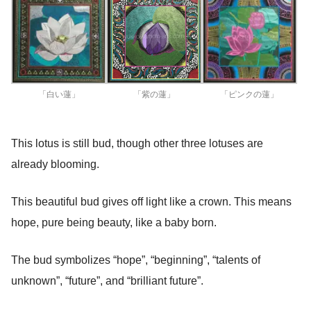
「白い蓮」
「紫の蓮」
「ピンクの蓮」
This lotus is still bud, though other three lotuses are
already blooming.
This beautiful bud gives off light like a crown. This means
hope, pure being beauty, like a baby born.
The bud symbolizes “hope”, “beginning”, “talents of
unknown”, “future”, and “brilliant future”.