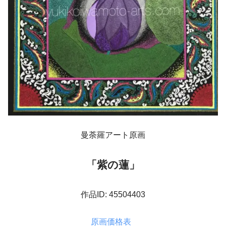
曼荼羅アート原画
「紫の蓮」
作品ID: 45504403
原画価格表