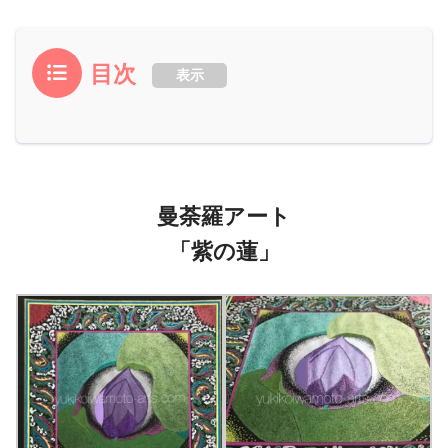
目次
表示
曼荼羅アート
「紫の蓮」