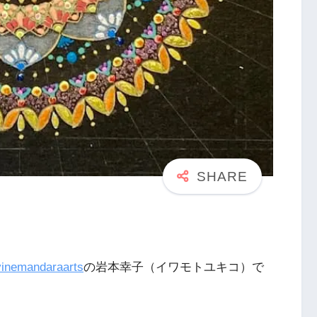
inemandaraarts
の岩本幸子（イワモトユキコ）で