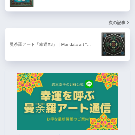
次の記事
曼荼羅アート「幸運X3」｜Mandala art “…