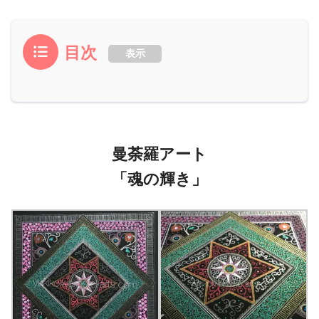
目次
表示
曼荼羅アート
「魂の輝き」