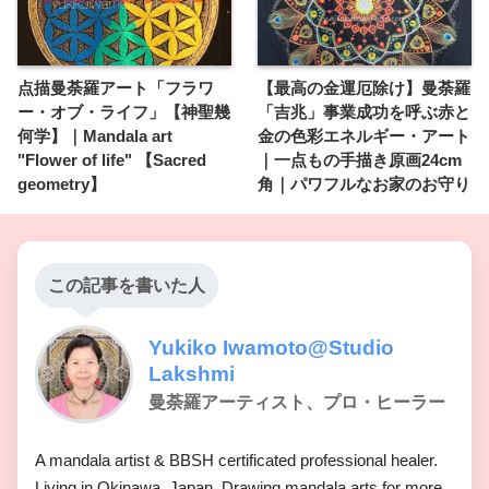
点描曼荼羅アート「フラワ
【最高の金運厄除け】曼荼羅
ー・オブ・ライフ」【神聖幾
「吉兆」事業成功を呼ぶ赤と
何学】｜Mandala art
金の色彩エネルギー・アート
"Flower of life" 【Sacred
｜一点もの手描き原画24cm
geometry】
角｜パワフルなお家のお守り
この記事を書いた人
Yukiko Iwamoto@Studio
Lakshmi
曼荼羅アーティスト、プロ・ヒーラー
A mandala artist & BBSH certificated professional healer.
Living in Okinawa, Japan. Drawing mandala arts for more