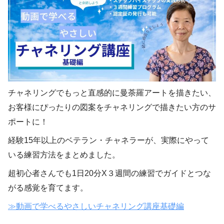
チャネリングでもっと直感的に曼荼羅アートを描きたい、
お客様にぴったりの図案をチャネリングで描きたい方のサ
ポートに！
経験15年以上のベテラン・チャネラーが、実際にやって
いる練習方法をまとめました。
超初心者さんでも
1
日
20
分
X
３週間の練習でガイドとつな
がる感覚を育てます。
≫
動画で学べるやさしいチャネリング講座基礎編