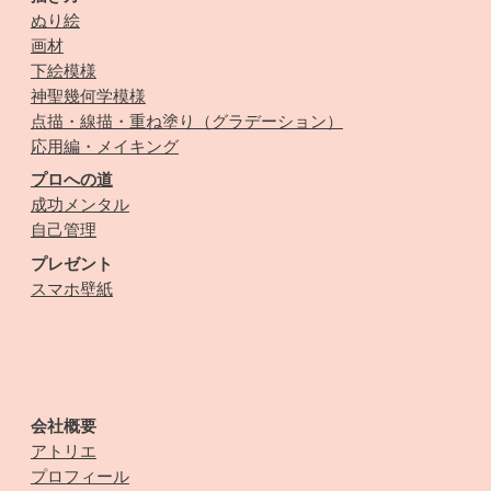
ぬり絵
画材
下絵模様
神聖幾何学模様
点描・線描・重ね塗り（グラデーション）
応用編・メイキング
プロへの道
成功メンタル
自己管理
プレゼント
スマホ壁紙
会社概要
アトリエ
プロフィール