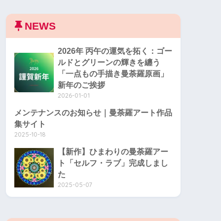
NEWS
2026年 丙午の運気を拓く：ゴー
ルドとグリーンの輝きを纏う
「一点もの手描き曼荼羅原画」
新年のご挨拶
2026-01-01
メンテナンスのお知らせ｜曼荼羅アート作品
集サイト
2025-10-18
【新作】ひまわりの曼荼羅アー
ト「セルフ・ラブ」完成しまし
た
2025-05-07