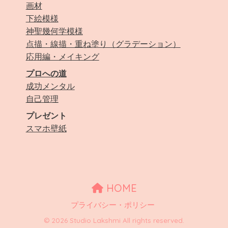
画材
下絵模様
神聖幾何学模様
点描・線描・重ね塗り（グラデーション）
応用編・メイキング
プロへの道
成功メンタル
自己管理
プレゼント
スマホ壁紙
HOME
プライバシー・ポリシー
© 2026 Studio Lakshmi All rights reserved.