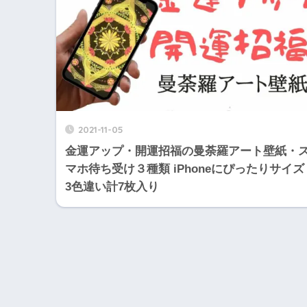
2021-11-05
金運アップ・開運招福の曼荼羅アート壁紙・
マホ待ち受け３種類 iPhoneにぴったりサイズ
3色違い計7枚入り